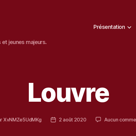
Présentation
s et jeunes majeurs.
Louvre
ar
XvNMZe5UdMKg
2 août 2020
Aucun commen
ur
Date
de
cle
l’article