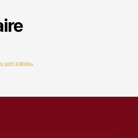
ire
s sont traitées
.