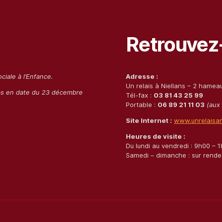
Retrouvez
ciale à l’Enfance.
Adresse :
Un relais à Niellans – 2 hamea
bs en date du 23 décembre
Tél-fax :
03 81 43 25 99
Portable :
06 89 21 11 03
(aux
Site Internet :
www.unrelaisan
Heures de visite :
Du lundi au vendredi : 9h00 – 
Samedi – dimanche : sur rende