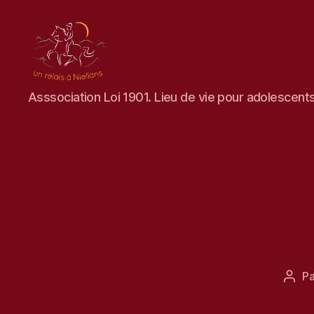
un
Asssociation Loi 1901. Lieu de vie pour adolescent
Relais
à
Niellans
P
Aute
de
l’arti