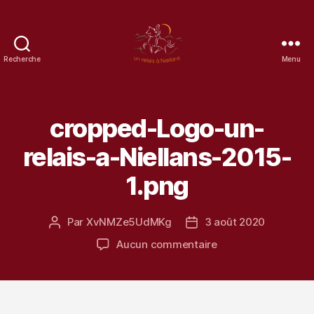
Recherche
Menu
un
Relais
à
Niellans
cropped-Logo-un-
relais-a-Niellans-2015-
1.png
Par
XvNMZe5UdMKg
3 août 2020
Auteur
Date
de
de
sur
Aucun commentaire
l’article
l’article
cropped-
Logo-
un-
relais-