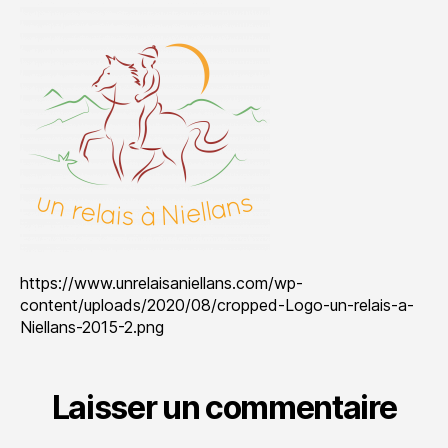
a-
Niellans-
2015-
2.png
https://www.unrelaisaniellans.com/wp-
content/uploads/2020/08/cropped-Logo-un-relais-a-
Niellans-2015-2.png
Laisser un commentaire