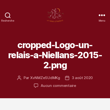
Recherche
Menu
un
Relais
à
Niellans
cropped-Logo-un-
relais-a-Niellans-2015-
2.png
Par
XvNMZe5UdMKg
3 août 2020
Auteur
Date
de
de
sur
Aucun commentaire
l’article
l’article
cropped-
Logo-
un-
relais-