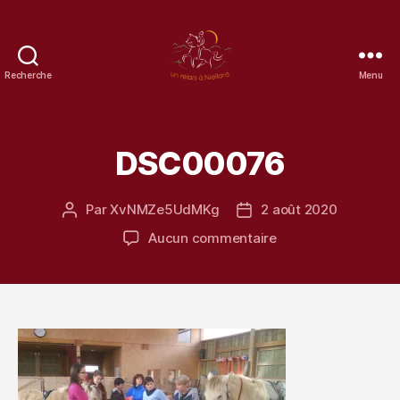
Recherche
Menu
un
Relais
à
Niellans
DSC00076
Par
XvNMZe5UdMKg
2 août 2020
Auteur
Date
de
de
sur
Aucun commentaire
l’article
l’article
DSC00076